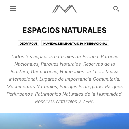
ESPACIOS NATURALES
GEOPARQUE
HUMEDAL DE IMPORTANCIA INTERNACIONAL
LUGAR DE IMPORTANCIA COMUNITARIA
MONUMENTO NATURAL
Todos los espacios naturales de España: Parques
PAISAJE PROTEGIDO
PARQUE NACIONAL
PARQUE NATURAL
Nacionales, Parques Naturales, Reservas de la
PARQUE PERIURBANO
PARQUE REGIONAL
Biosfera, Geoparques, Humedales de Importancia
PATRIMONIO NATURAL DE LA HUMANIDAD
RESERVA DE LA BIOSFERA
Internacional, Lugares de Importancia Comunitaria,
RESERVA NATURAL
ZEPA
Monumentos Naturales, Paisajes Protegidos, Parques
Periurbanos, Patrimonios Naturales de la Humanidad,
Reservas Naturales y ZEPA