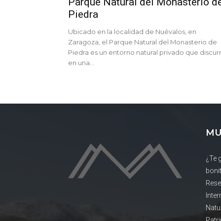
Parque Natural del Monasterio d
Piedra
Ubicado en la localidad de Nuévalos, en
Zaragoza, el Parque Natural del Monasterio de
Piedra es un entorno natural privado que discur
en una...
MU
¿Te 
boni
Rese
Inte
Natu
Patr