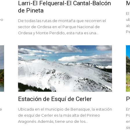
Larri-El Felqueral-El Cantal-Balcón
M
de Pineta
El
eo
ub
De todas las rutas de montaña que recorren el
al
sector de Ordesa en el Parque Nacional de
Pe
Ordesa y Monte Perdido, esta ruta es una...
Estación de Esquí de Cerler
P
te
Ubicada en el municipio de Benasque, la estación
En
n
de esquí de Cerler es la más alta del Pirineo
Po
Aragonés. Además, tiene uno de los...
en
si