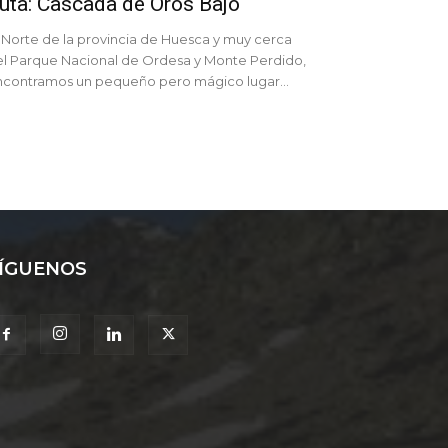
uta: Cascada de Orós Bajo
 Norte de la provincia de Huesca y muy cerca
l Parque Nacional de Ordesa y Monte Perdido,
ncontramos un pequeño pero mágico lugar...
ÍGUENOS