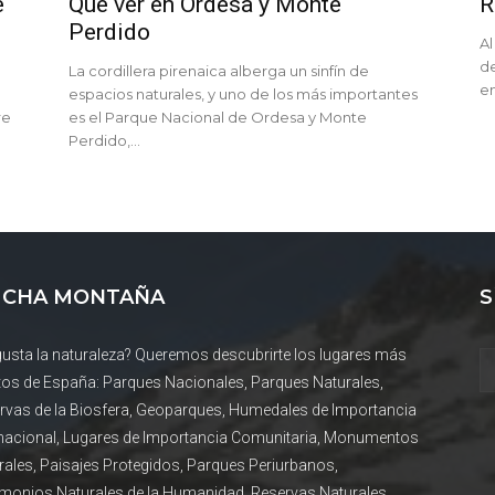
e
Qué ver en Ordesa y Monte
R
Perdido
Al
de
La cordillera pirenaica alberga un sinfín de
e
espacios naturales, y uno de los más importantes
re
es el Parque Nacional de Ordesa y Monte
Perdido,...
CHA MONTAÑA
S
gusta la naturaleza? Queremos descubrirte los lugares más
tos de España: Parques Nacionales, Parques Naturales,
rvas de la Biosfera, Geoparques, Humedales de Importancia
rnacional, Lugares de Importancia Comunitaria, Monumentos
rales, Paisajes Protegidos, Parques Periurbanos,
imonios Naturales de la Humanidad, Reservas Naturales,