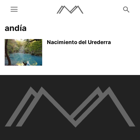
andía
Nacimiento del Urederra