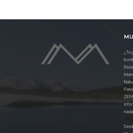
MU
¿Te 
boni
Rese
Inte
Natu
Patr
ZEPA
info
nada
Desd