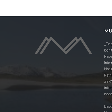
MU
¿Te 
boni
Rese
Inte
Natu
Patr
ZEPA
info
nada
Desd