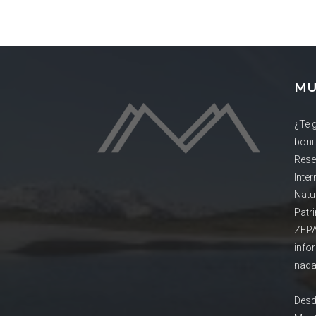
MU
¿Te 
boni
Rese
Inte
Natu
Patr
ZEPA
info
nada
Desd