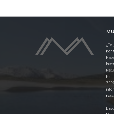
MU
¿Te 
boni
Rese
Inte
Natu
Patr
ZEPA
info
nada
Desd