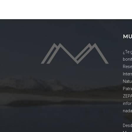
MU
¿Te 
boni
Rese
Inte
Natu
Patr
ZEPA
info
nada
Desd