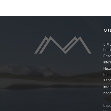
MU
¿Te 
boni
Rese
Inte
Natu
Patr
ZEPA
info
nada
Desd