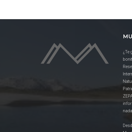
MU
¿Te 
boni
Rese
Inte
Natu
Patr
ZEPA
info
nada
Desd