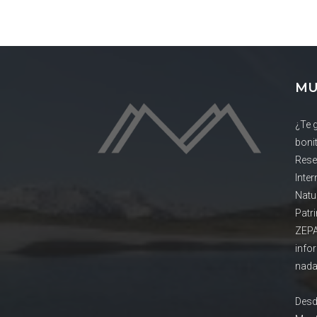
MU
¿Te 
boni
Rese
Inte
Natu
Patr
ZEPA
info
nada
Desd