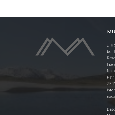
MU
¿Te 
boni
Rese
Inte
Natu
Patr
ZEPA
info
nada
Desd