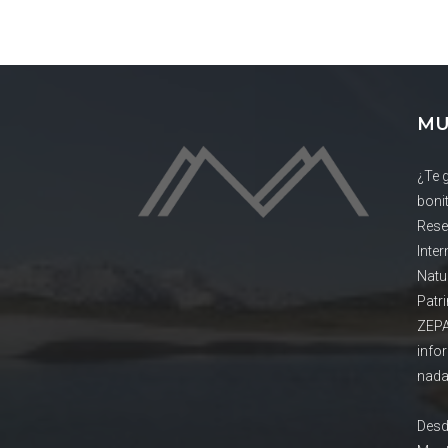
MU
¿Te 
boni
Rese
Inte
Natu
Patr
ZEPA
info
nada
Desd