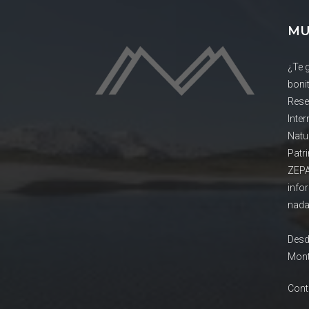
MU
¿Te 
boni
Rese
Inte
Natu
Patr
ZEPA
info
nada
Desd
Mont
Cont