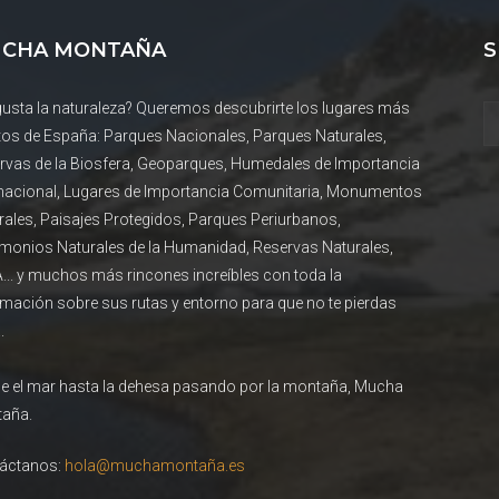
CHA MONTAÑA
S
gusta la naturaleza? Queremos descubrirte los lugares más
tos de España: Parques Nacionales, Parques Naturales,
rvas de la Biosfera, Geoparques, Humedales de Importancia
rnacional, Lugares de Importancia Comunitaria, Monumentos
rales, Paisajes Protegidos, Parques Periurbanos,
imonios Naturales de la Humanidad, Reservas Naturales,
... y muchos más rincones increíbles con toda la
rmación sobre sus rutas y entorno para que no te pierdas
.
e el mar hasta la dehesa pasando por la montaña, Mucha
aña.
áctanos:
hola@muchamontaña.es