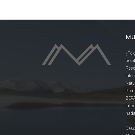
MU
¿Te 
boni
Rese
Inte
Natu
Patr
ZEPA
info
nada
Desd