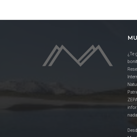
MU
¿Te 
boni
Rese
Inte
Natu
Patr
ZEPA
info
nada
Desd