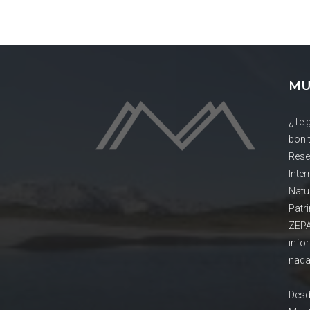
MU
¿Te 
boni
Rese
Inte
Natu
Patr
ZEPA
info
nada
Desd