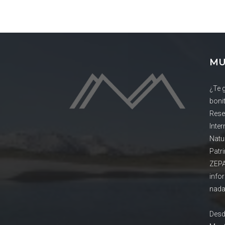
MU
¿Te 
boni
Rese
Inte
Natu
Patr
ZEPA
info
nada
Desd