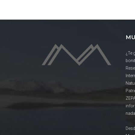
MU
¿Te 
boni
Rese
Inte
Natu
Patr
ZEPA
info
nada
Desd