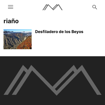
riaño
Desfiladero de los Beyos