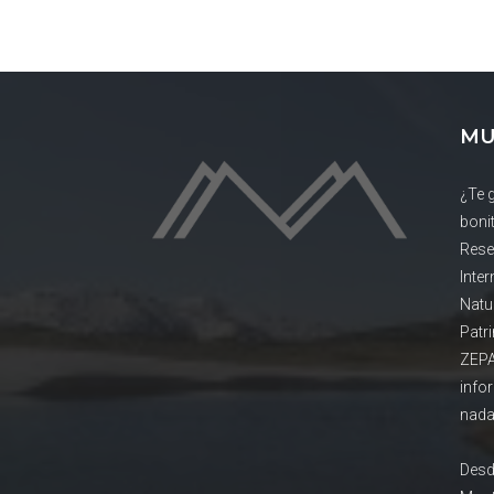
MU
¿Te 
boni
Rese
Inte
Natu
Patr
ZEPA
info
nada
Desd