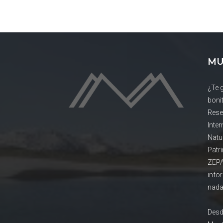
MU
¿Te 
boni
Rese
Inte
Natu
Patr
ZEPA
info
nada
Desd