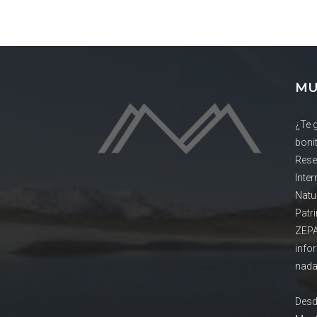
MU
¿Te 
boni
Rese
Inte
Natu
Patr
ZEPA
info
nada
Desd