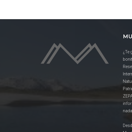
MU
¿Te 
boni
Rese
Inte
Natu
Patr
ZEPA
info
nada
Desd