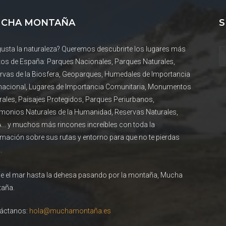
CHA MONTAÑA
S
gusta la naturaleza? Queremos descubrirte los lugares más
tos de España: Parques Nacionales, Parques Naturales,
rvas de la Biosfera, Geoparques, Humedales de Importancia
rnacional, Lugares de Importancia Comunitaria, Monumentos
rales, Paisajes Protegidos, Parques Periurbanos,
imonios Naturales de la Humanidad, Reservas Naturales,
... y muchos más rincones increíbles con toda la
rmación sobre sus rutas y entorno para que no te pierdas
.
e el mar hasta la dehesa pasando por la montaña, Mucha
aña.
áctanos:
hola@muchamontaña.es