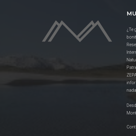
MU
¿Te 
boni
Rese
Inte
Natu
Patr
ZEPA
info
nada
Desd
Mont
Cont