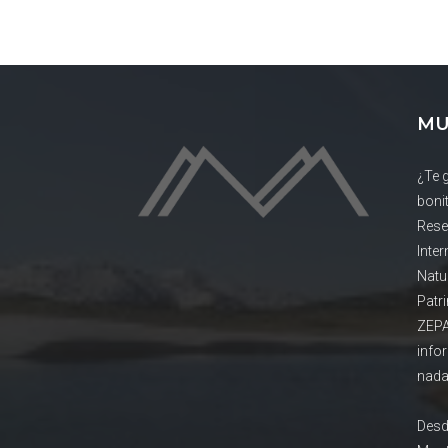
MU
¿Te 
boni
Rese
Inte
Natu
Patr
ZEPA
info
nada
Desd