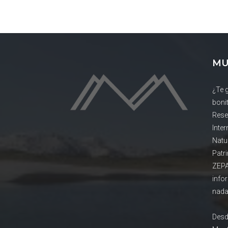
MU
¿Te 
boni
Rese
Inte
Natu
Patr
ZEPA
info
nada
Desd