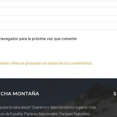
 navegador para la próxima vez que comente
ende cómo se procesan los datos de tus comentarios.
CHA MONTAÑA
S
gusta la naturaleza? Queremos descubrirte los lugares más
tos de España: Parques Nacionales, Parques Naturales,