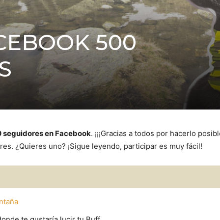
CEBOOK 500
S
 seguidores en Facebook
. ¡¡¡Gracias a todos por hacerlo posib
res. ¿Quieres uno? ¡Sigue leyendo, participar es muy fácil!
ntaña
nde te gustaría lucir tu Buff