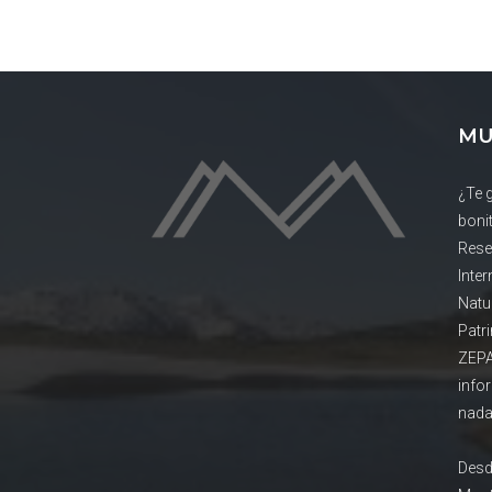
MU
¿Te 
boni
Rese
Inte
Natu
Patr
ZEPA
info
nada
Desd