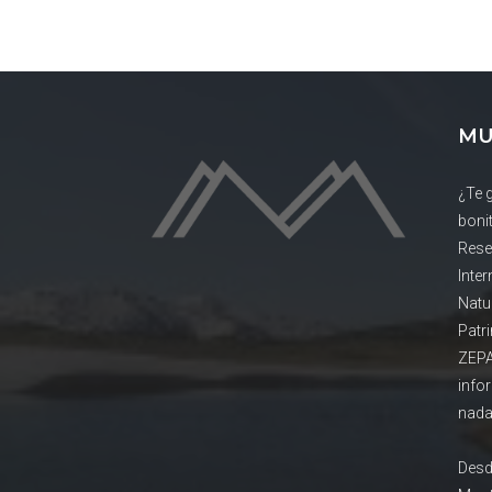
MU
¿Te 
boni
Rese
Inte
Natu
Patr
ZEPA
info
nada
Desd