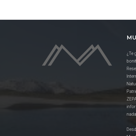
MU
¿Te 
boni
Rese
Inte
Natu
Patr
ZEPA
info
nada
Desd