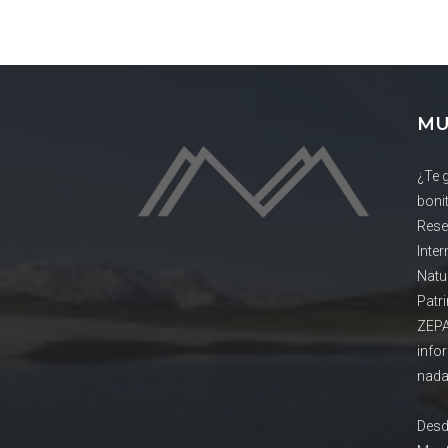
MU
¿Te 
boni
Rese
Inte
Natu
Patr
ZEPA
info
nada
Desd