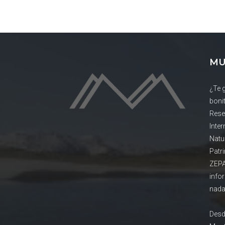
MU
¿Te 
boni
Rese
Inte
Natu
Patr
ZEPA
info
nada
Desd