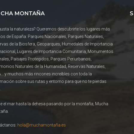
CHA MONTAÑA
S
gusta la naturaleza? Queremos descubrirte los lugares más
tos de España: Parques Nacionales, Parques Naturales,
rvas de la Biosfera, Geoparques, Humedales de Importancia
rnacional, Lugares de Importancia Comunitaria, Monumentos
rales, Paisajes Protegidos, Parques Periurbanos,
imonios Naturales de la Humanidad, Reservas Naturales,
... y muchos más rincones increíbles con toda la
rmación sobre sus rutas y entorno para que no te pierdas
.
e el mar hasta la dehesa pasando por la montaña, Mucha
aña.
áctanos:
hola@muchamontaña.es