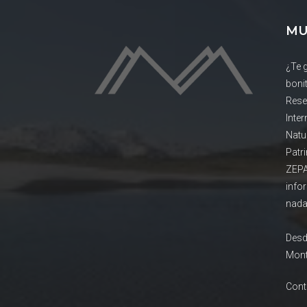
MU
¿Te 
boni
Rese
Inte
Natu
Patr
ZEPA
info
nada
Desd
Mont
Cont