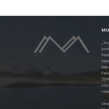
MU
¿Te 
boni
Rese
Inte
Natu
Patr
ZEPA
info
nada
Desd