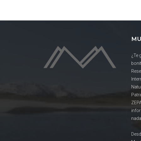
MU
¿Te 
boni
Rese
Inte
Natu
Patr
ZEPA
info
nada
Desd