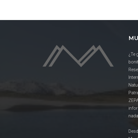
MU
¿Te 
boni
Rese
Inte
Natu
Patr
ZEPA
info
nada
Desd