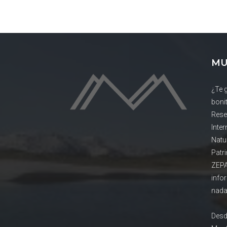
MU
¿Te 
boni
Rese
Inte
Natu
Patr
ZEPA
info
nada
Desd