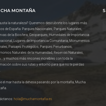
CHA MONTAÑA
S
gusta la naturaleza? Queremos descubrirte los lugares más
tos de España: Parques Nacionales, Parques Naturales,
rvas de la Biosfera, Geoparques, Humedales de Importancia
rnacional, Lugares de Importancia Comunitaria, Monumentos
rales, Paisajes Protegidos, Parques Periurbanos,
imonios Naturales de la Humanidad, Reservas Naturales,
... y muchos más rincones increíbles con toda la
rmación sobre sus rutas y entorno para que no te pierdas
.
e el mar hasta la dehesa pasando por la montaña, Mucha
aña.
áctanos:
hola@muchamontaña.es