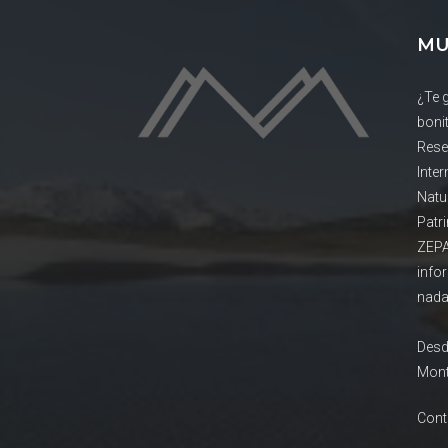
MU
¿Te 
boni
Rese
Inte
Natu
Patr
ZEPA
info
nada
Desd
Mont
Cont