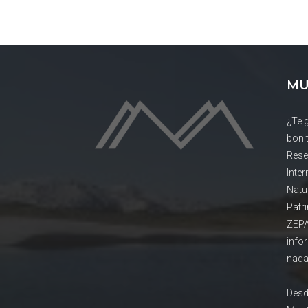
MU
¿Te 
boni
Rese
Inte
Natu
Patr
ZEPA
info
nada
Desd