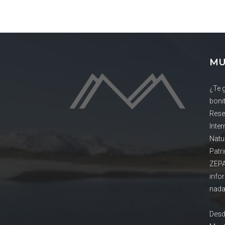
MU
¿Te 
boni
Rese
Inte
Natu
Patr
ZEPA
info
nada
Desd