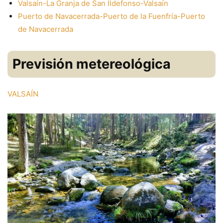
Valsaín-La Granja de San Ildefonso-Valsaín
Puerto de Navacerrada-Puerto de la Fuenfría-Puerto
de Navacerrada
Previsión metereológica
VALSAÍN