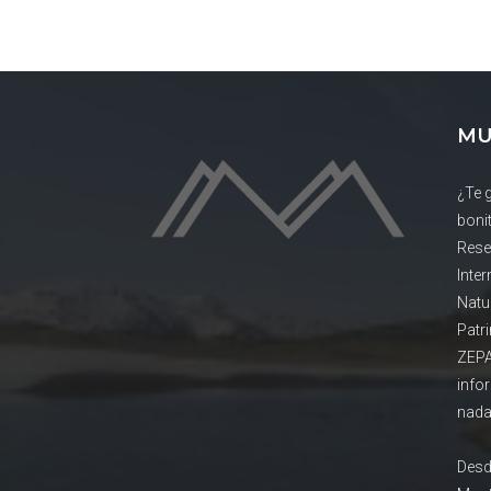
MU
¿Te 
boni
Rese
Inte
Natu
Patr
ZEPA
info
nada
Desd