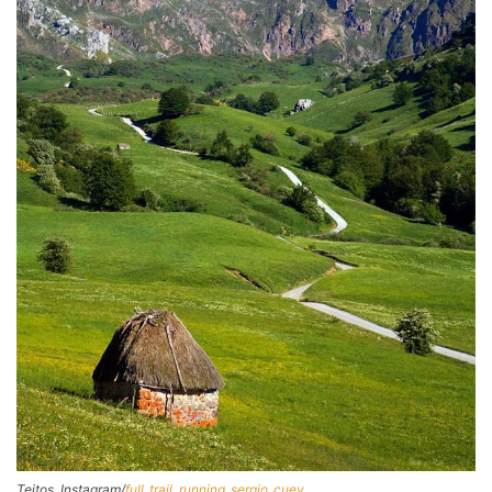
Teitos. Instagram/
full_trail_running_sergio_cuev